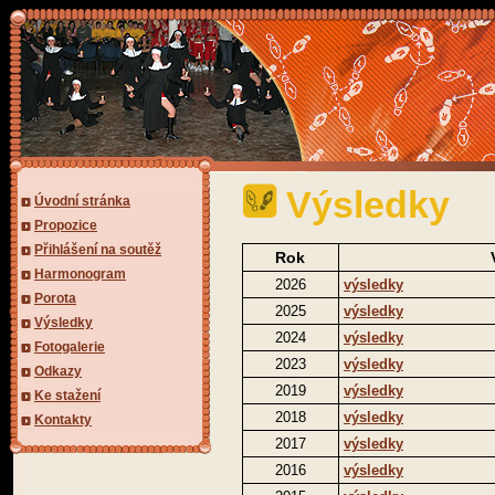
Výsledky
Úvodní stránka
Propozice
Přihlášení na soutěž
Rok
Harmonogram
2026
výsledky
Porota
2025
výsledky
Výsledky
2024
výsledky
Fotogalerie
2023
výsledky
Odkazy
2019
výsledky
Ke stažení
2018
výsledky
Kontakty
2017
výsledky
2016
výsledky