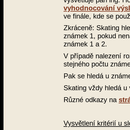
vyhodnocování výs
ve finále, kde se použ
Zkráceně: Skating hle
známek 1, pokud nenaj
známek 1 a 2.
V případě nalezení r
stejného počtu známe
Pak se hledá u známek
Skating vždy hledá u v
Různé odkazy na
str
Vysvětlení kritérií u 