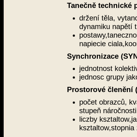
Tanečně technické 
držení těla, vyta
dynamiku napětí t
postawy,taneczno
napiecie ciala,ko
Synchronizace (SYN
jednotnost kolekt
jednosc grupy jak
Prostorové členění 
počet obrazců, kv
stupeň náročnost
liczby ksztaltow,j
ksztaltow,stopnia