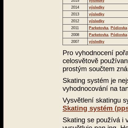
2015
výsledky
2014
výsledky
2013
výsledky
2012
výsledky
2011
Parketovka
,
Pódiovka
2008
Parketovka
,
Pódiovka
2007
výsledky
Pro vyhodnocení pořa
celosvětově používa
prostým součtem zná
Skating systém je nej
vyhodnocování na tan
Vysvětlení skatingu 
Skating systém (pps
Skating se používá i 
vysvětluje pan ing. H